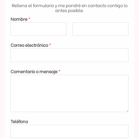
Rellena el formulario y me pondré en contacto contigo lo
antes posible.
Nombre
*
N
A
Correo electrónico
*
o
p
m
e
b
l
r
l
Comentario o mensaje
*
e
i
d
o
s
Teléfono