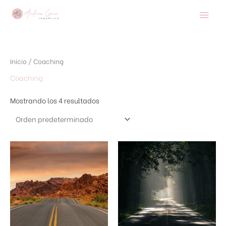
Ir
Men
al
contenido
princ
Inicio
/ Coaching
Coaching
Mostrando los 4 resultados