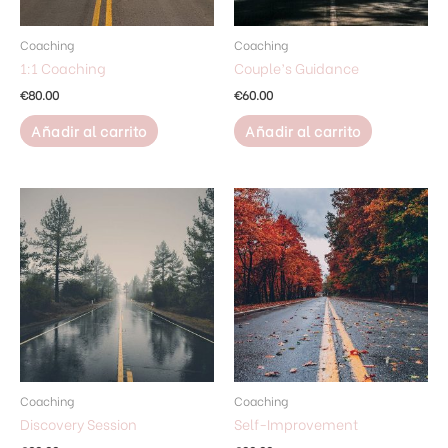
Coaching
Coaching
1:1 Coaching
Couple’s Guidance
€
80.00
€
60.00
Añadir al carrito
Añadir al carrito
Coaching
Coaching
Discovery Session
Self-Improvement